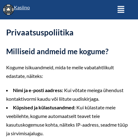
Kasiino
Privaatsuspoliitika
Milliseid andmeid me kogume?
Kogume isikuandmeid, mida te meile vabatahtlikult
edastate, näiteks:
Nimi ja e-posti aadress:
Kui võtate meiega ühendust
kontaktivormi kaudu või liitute uudiskirjaga.
Küpsised ja külastusandmed:
Kui külastate meie
veebilehte, kogume automaatselt teavet teie
kasutuskogemuse kohta, näiteks IP-aadress, seadme tüüp
ja sirvimisajalugu.