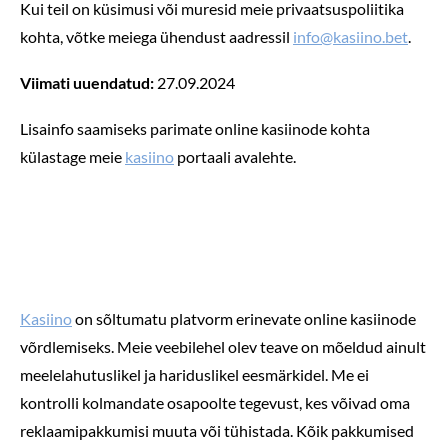
Kui teil on küsimusi või muresid meie privaatsuspoliitika
kohta, võtke meiega ühendust aadressil
info@kasiino.bet
.
Viimati uuendatud:
27.09.2024
Lisainfo saamiseks parimate online kasiinode kohta
külastage meie
kasiino
portaali avalehte.
Kasiino
on sõltumatu platvorm erinevate online kasiinode
võrdlemiseks. Meie veebilehel olev teave on mõeldud ainult
meelelahutuslikel ja hariduslikel eesmärkidel. Me ei
kontrolli kolmandate osapoolte tegevust, kes võivad oma
reklaamipakkumisi muuta või tühistada. Kõik pakkumised