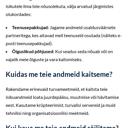
isikutele ilma teie nõusolekuta, välja arvatud järgmistes
olukordades:
Teenusepakkujad:
Jagame andmeid usaldusväärsete
partneritega, kes aitavad meil teenuseid osutada (näiteks e-
posti teenusepakkujad).
Õiguslikud põhjused:
Kui seadus seda nõuab või on
vajalik meie õiguste ja vara kaitsmiseks.
Kuidas me teie andmeid kaitseme?
Rakendame erinevaid turvameetmeid, et kaitsta teie
isikuandmeid loata juurdepääsu, muutmise või hävitamise
eest. Kasutame krüpteerimist, turvalisi servereid ja muid
tehnilisi ning organisatsioonilisi meetmeid.
Kui kaua me teie andmeid säilitame?