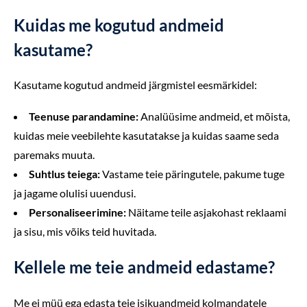
Kuidas me kogutud andmeid
kasutame?
Kasutame kogutud andmeid järgmistel eesmärkidel:
Teenuse parandamine:
Analüüsime andmeid, et mõista,
kuidas meie veebilehte kasutatakse ja kuidas saame seda
paremaks muuta.
Suhtlus teiega:
Vastame teie päringutele, pakume tuge
ja jagame olulisi uuendusi.
Personaliseerimine:
Näitame teile asjakohast reklaami
ja sisu, mis võiks teid huvitada.
Kellele me teie andmeid edastame?
Me ei müü ega edasta teie isikuandmeid kolmandatele