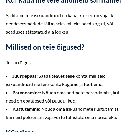
Säilitame teie isikuandmeid nii kaua, kui see on vajalik
nende eesmärkide täitmiseks, milleks need koguti, või
seaduses sätestatud aja jooksul.
Millised on teie õigused?
Teil on õigus:
Juurdepääs:
Saada teavet selle kohta, milliseid
isikuandmeid me teie kohta kogume ja töötleme.
Parandamine:
Nõuda oma andmete parandamist, kui
need on ebatäpsed või puudulikud.
Kustutamine:
Nõuda oma isikuandmete kustutamist,
kui neid pole enam vaja või te tühistate oma nõusoleku.